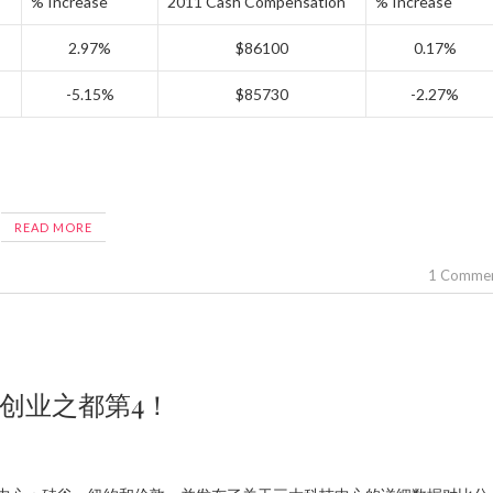
% Increase
2011 Cash Compensation
% Increase
2.97%
$86100
0.17%
-5.15%
$85730
-2.27%
READ MORE
1 Comme
创业之都第4！