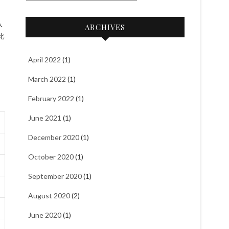
a
t
入
ARCHIVES
e
比
g
o
April 2022
(1)
r
March 2022
(1)
i
e
February 2022
(1)
s
June 2021
(1)
December 2020
(1)
October 2020
(1)
September 2020
(1)
August 2020
(2)
June 2020
(1)