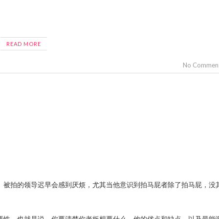
READ MORE
No Commen
用不大。被拍的领导迟早会感到厌烦，尤其当他意识到拍马屁者除了拍马屁，没
的重要性。也就是说，你要清楚你老板想要什么，他的优点和缺点，以及最能