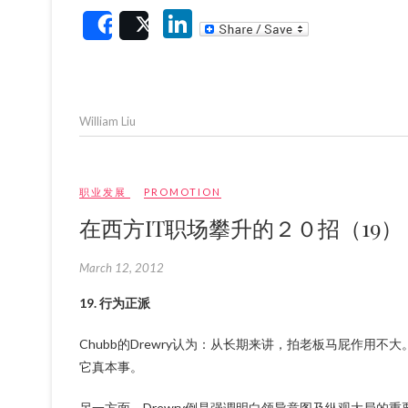
Li
Share
Post
n
ke
dI
William Liu
n
职业发展
PROMOTION
在西方IT职场攀升的２０招（19）
March 12, 2012
19. 行为正派
Chubb的Drewry认为：从长期来讲，拍老板马屁作
它真本事。
另一方面，Drewry倒是强调明白领导意图及纵观大局