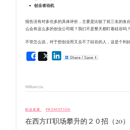
创业者动机
报告没有对多伦多的具体评价，主要是比较了前三名的各
么会有这么多的创业公司呢？我们不是整天都盯着硅谷吗？那
不管怎么说，对于想创业而又去不了硅谷的人，这是个利
Li
Share
Post
n
ke
dI
William Liu
n
职业发展
PROMOTION
在西方IT职场攀升的２０招（20）