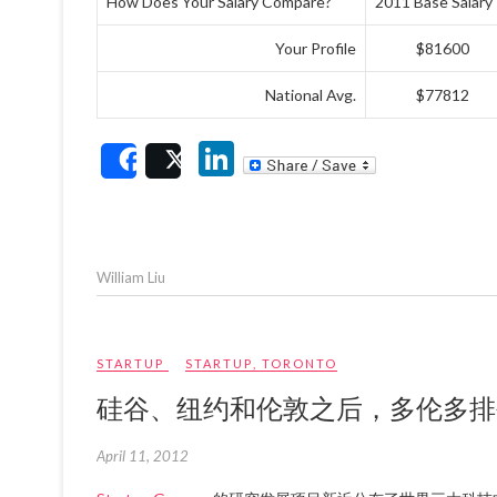
How Does Your Salary Compare?
2011 Base Salary
Your Profile
$81600
National Avg.
$77812
Li
Share
Post
n
ke
dI
William Liu
n
STARTUP
STARTUP
,
TORONTO
硅谷、纽约和伦敦之后，多伦多排
April 11, 2012