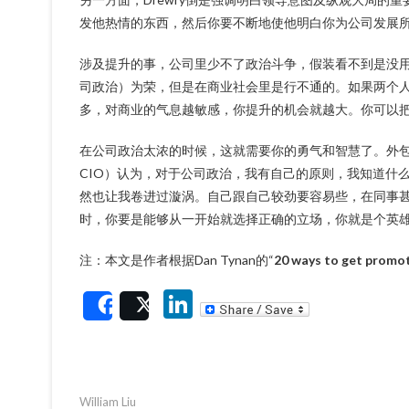
发他热情的东西，然后你要不断地使他明白你为公司发展
涉及提升的事，公司里少不了政治斗争，假装看不到是没用的。Sp
司政治）为荣，但是在商业社会里是行不通的。如果两个
多，对商业的气息越敏感，你提升的机会就越大。你可以
在公司政治太浓的时候，这就需要你的勇气和智慧了。外包顾问公司EquaTe
CIO）认为，对于公司政治，我有自己的原则，我知道什
然也让我卷进过漩涡。自己跟自己较劲要容易些，在同事
时，你要是能够从一开始就选择正确的立场，你就是个英
注：本文是作者根据Dan Tynan的“
20 ways to get promot
Li
Share
Post
n
ke
dI
William Liu