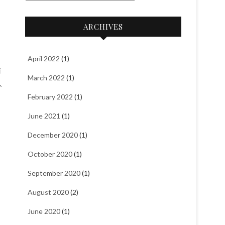
a
t
ARCHIVES
e
g
o
April 2022
(1)
商
r
March 2022
(1)
人
i
e
February 2022
(1)
s
June 2021
(1)
December 2020
(1)
October 2020
(1)
September 2020
(1)
August 2020
(2)
June 2020
(1)