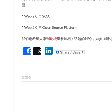
面：
* Web 2.0 与
SOA
* Web 2.0 与 Open Source Platform
我们也希望大家到
论坛
里参加相关话题的讨论，为参加研
Li
Share
Post
n
ke
dI
侃啼鱼
n