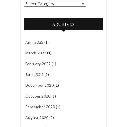
C
a
t
ARCHIVES
e
g
o
April 2022
(1)
r
March 2022
(1)
i
e
February 2022
(1)
s
June 2021
(1)
December 2020
(1)
October 2020
(1)
September 2020
(1)
August 2020
(2)