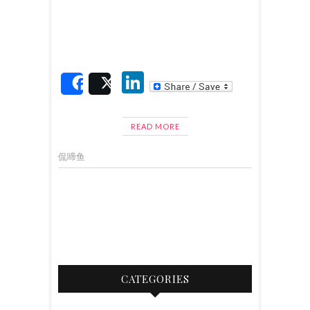
Li
Share
Post
n
ke
READ MORE
dI
侃啼鱼
n
CATEGORIES