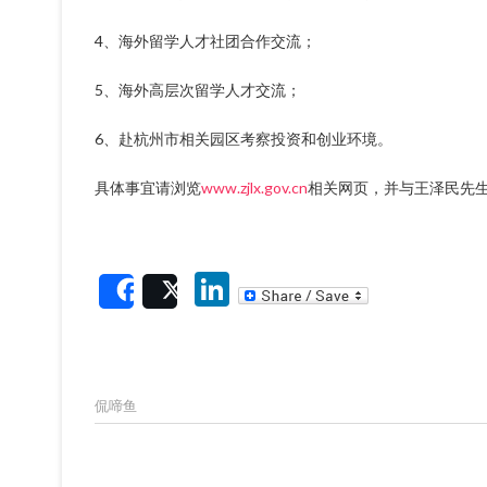
4、海外留学人才社团合作交流；
5、海外高层次留学人才交流；
6、赴杭州市相关园区考察投资和创业环境。
具体事宜请浏览
www.zjlx.gov.cn
相关网页，并与王泽民先
Li
Share
Post
n
ke
dI
侃啼鱼
n