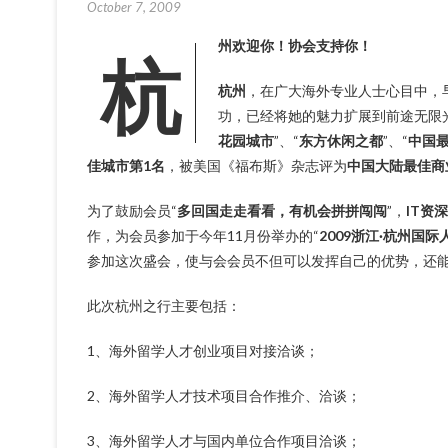
October 7, 2009
杭州欢迎你！协会支持你！
杭州
，在广大海外专业人士心目中，
功，已经将她的魅力扩展到前途无限
花园城市
”、“
东方休闲之都
”、“
中国
佳城市第1
名
，被美国《福布斯》杂志评为
中国大陆最佳商
为了鼓励会员“
多回国走走看看，有机会拼拼闯闯
”，
IT资
作，为会员参加于今年11月份举办的“
2009
浙江·杭州国际
参加这次盛会，使与会会员不但可以发挥自己的优势，还
此次杭州之行主要包括：
1、海外留学人才创业项目对接洽谈；
2、海外留学人才技术项目合作推介、洽谈；
3、海外留学人才与国内单位合作项目洽谈；