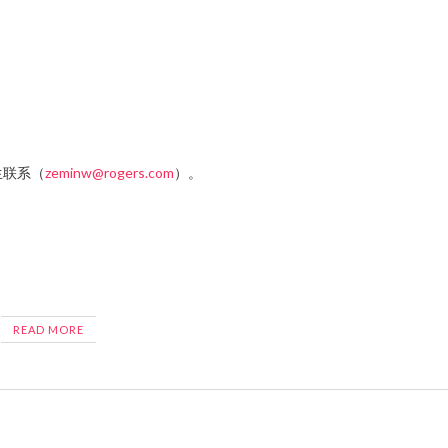
生联系（
zeminw@rogers.com
）。
READ MORE