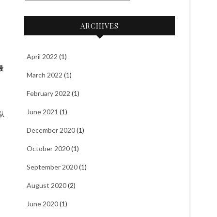
a
t
ARCHIVES
e
g
o
April 2022
(1)
最
r
March 2022
(1)
i
e
February 2022
(1)
s
June 2021
(1)
队
December 2020
(1)
October 2020
(1)
September 2020
(1)
August 2020
(2)
June 2020
(1)