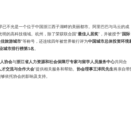
早已不光是一个位于中国浙江西子湖畔的美丽都市。阿里巴巴与马云的成
光明的高科技领域。杭州，除了荣获联合国“
最佳人居奖
”，并被授予“
国际
最佳旅游城市
”等称号，还连续四年被世界银行评为
中国城市总体投资环境
业城市排行榜第
1
名
。
深人协会
与
浙江省人力资源和社会保障厅专家与留学人员服务中
心
共同合
人才交流与合作大会
”提供相关服务和帮助。
协会理事王泽民先生
将亲自带
能够依托协会的影响及支持。