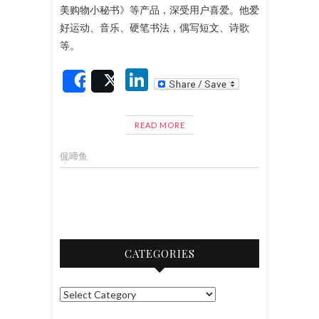
美购物小秘书》等产品，深受用户喜爱。他爱
好运动、音乐、硬笔书法，偶写短文、诗歌
等。
Li
Share
Post
n
ke
READ MORE
dI
侃啼鱼
n
CATEGORIES
C
a