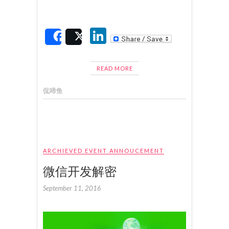
Li
Share
Post
n
ke
READ MORE
dI
侃啼鱼
n
ARCHIEVED EVENT ANNOUCEMENT
微信开发解密
September 11, 2016