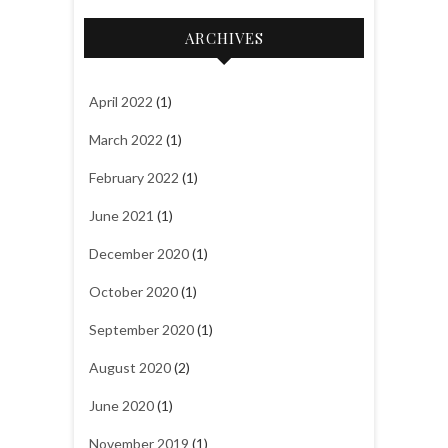
t
ARCHIVES
e
g
o
April 2022
(1)
r
March 2022
(1)
i
e
February 2022
(1)
s
June 2021
(1)
December 2020
(1)
October 2020
(1)
September 2020
(1)
August 2020
(2)
June 2020
(1)
November 2019
(1)